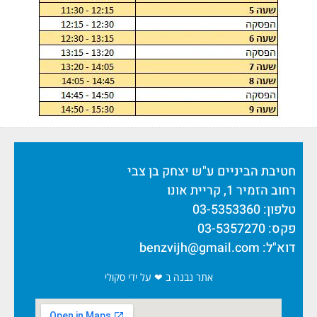
חטיבת הביניים ע"ש יצחק בן צבי
רחוב הזמיר 1, קריית אונו
טלפון: 03-5353360
פקס: 03-5357270
דוא"ל:
benzvijh@gmail.com
אתר נבנה ב ❤ על ידי סקולי