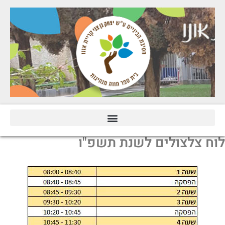
וח צלצולים לשנת תשפ"ו