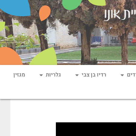
דים
רדיו בן צבי
גלריות
מגזין