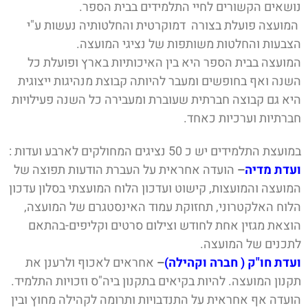
נושאים הקשורים לחיי התלמידים בבית הספר.
המועצה פועלת בצורה דמוקרטית והחלטותיה נעשות ע"י
הצבעות והחלטות משותפות של נציגי המועצה.
המועצה בבית הספר היא בין האיכותיות בארץ ופועלת כל
השנה ואף בחופשים ומעבר להיותה קבוצת מנהיגות ייצוגית
היא גם קבוצה חברתית שעוברת ומעבירה כל השנה פעילויות
חברתיות וערכיות כאחד.
במועצת התלמידים יש כ 50 נציגים המחולקים לארבע ועדות :
וע
דת מדיה
–
הועדה אחראית על העברת הודעות תפוצה של
המועצה והמועצות, קישוט ועדכון הלוח המועצתי בסלון עדכון
הלוח האלקטרו
ני, תחזוקת עמוד האינסטגרם של המועצה,
הוצאת מגזין אחת לחודש וצילום סרטים וקליפים-בהתאם
לתכנים של המועצה.
ועדת חו"ק ( חברה וקהילה)
–
אחראים לאכוף ולרענן את
תקנון המועצה. להיות בקיאים בתקנון
ביה"ס וזכויות התלמיד.
הועדה אף אחראית על התנדבויות ותרומה לקהילה מחוץ ובין