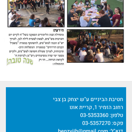
חטיבת הביניים ע"ש יצחק בן צבי
רחוב הזמיר 1, קריית אונו
טלפון: 03-5353360
פקס: 03-5357270
דוא"ל:
benzvijh@gmail.com