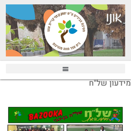
מידעון של"ח