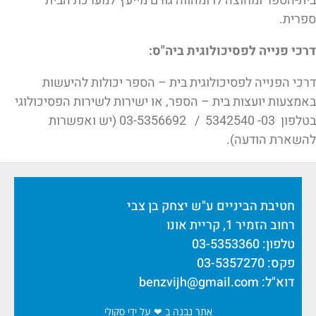
ספרית.
דרכי פנייה לפסיכולוגית ביה"ס:
דרכי הפנייה לפסיכולוגית בית – הספר יכולות להיעשות
באמצעות יועצות בית – הספר, או ישירות לשירות הפסיכולוגי
בטלפון 03- 5342540 / 03-5356692 (יש ואפשרות
להשארת הודעה).
חטיבת הביניים ע"ש יצחק בן צבי
רחוב הזמיר 1, קריית אונו
טלפון: 03-5353360
פקס: 03-5357270
דוא"ל:
benzvijh@gmail.com
אתר נבנה ב ❤ על ידי סקולי