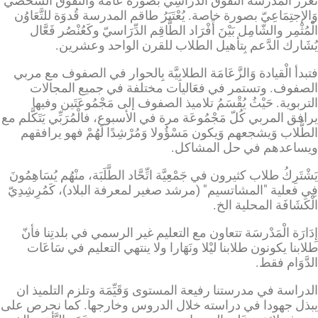
تعزز المدرسة التفوق الدِّرَاسِيّ بصورة عامة والتفوق الشخصي
وَالإجتِمَاعِيّ بصورة خاصة. يُعْتَبَرُ طاقم المدرسة قُدوَة للتَّعَاوُن
الْمُثْمِر والشّامِل بَيْنَ أَفْرَاد الطَّاقِم الدِّرَاسيّ وكَعُنْصُر فَعَّال
يُشَارك الدَّعم بِتأهيل الطلاب للقرن الواحد وعشرين.
فتبدأ الْقيادة وَالزَّعَامَة الطلابِيَّة بِالحوار في الصفوف مع مربي
الصفوف. وتستمر في فعَاليات مختلفة في جميع المجالات
التربوية. حَيْثُ يُقْسَمُ تلاميذ الصفوف إلى مَجْمُوعَتَين وفيها
يرافق المربي كُلّ مَجْمُوعَة مرة في الأسبوع، فالْمُرَبِّي يَتَكَّلم مع
الطُّلاب وَيشجعهم وَيكون مَسْؤُولا وَمُرْشِدًا لَهُمْ فهو يرافقهم
ويساعدهم في حل المشاكل.
يَشْتَرِكُ طلاب كثيرون في جَمْعِيَّة اتِّحَّاد الطَّلَبَة، منْهُم يُسَاهِمُونَ
فِي فعلية "المشاتسيم" (مرشد صغير لمعرفة البلاد)، كَمُرِشِدِيّ
الْكَشَافَة المحلية الخ.
إِدَارَة الْمَدْرسَة تتعاون مع التعليم غير الرسمي في بلدتِنا فأنّ
طلابنا يكونون طلابنا ليْلا ونَهَارا ولا ينتهي التعليم في سَاعَات
الدَّوَام فقط.
الدراسة في مدرستنا رفيعة المستوى وَقَيِّمَة وتلزم التلميذ ان
يبذل جهودا في دراسته خلال الدروس وخارجها. كما نحرص على