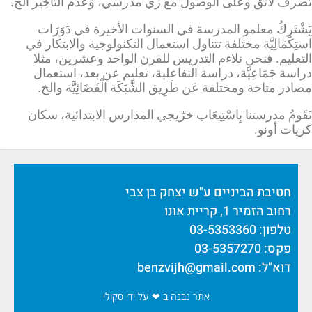
تصرف لائق وعَلى الوصول مع زي مدرسي، وَعَدَم التَّأخِير الخ.
يَشْتَرِكُ معلمو المدرسة في السنوات الأخيرة في دَوَرَات
استِكْمَالِيَّة مختلفة تتناول استعمال التكنولوجية والابتكار في
التعليم. فنحن نلاءم التدريس للقرن الواحد وعشرين، مثلا
دراسة جَمَاعِيَّة، دراسة التفاعلية، تعليم عن بعد، استعمال
مصادر متاحة ومختلفة عَن طَرِيق الشَّبَكَة الْفَضَائِيَّة والخ.
تَقَومُ مدرستنا بِاسْتِيعَاب خرّيجي المدارس الابتدائية، سكان
كريات أونو.
חטיבת הביניים ע"ש יצחק בן צבי
רחוב הזמיר 1, קריית אונו
טלפון: 03-5353360
פקס: 03-5357270
דוא"ל:
benzvijh@gmail.com
אתר נבנה ב ❤ על ידי סקולי