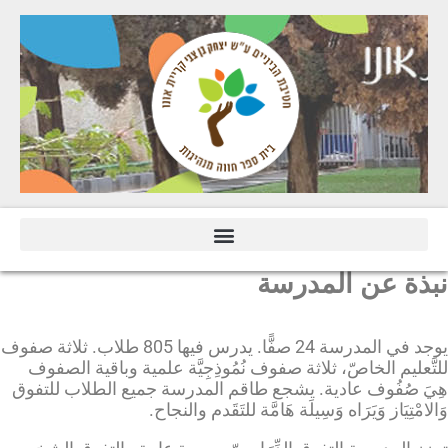
نبذة عن المدرسة
يوجد في المدرسة 24 صفًّا. يدرس فيها 805 طلاب. ثلاثة صفوف
للتَّعليم الخاصّ، ثلاثة صفوف نُمُوذِجِيَّة علمية وباقية الصفوف
هِيَ صُفُوف عادية. يشجع طاقم المدرسة جميع الطلاب للتفوق
وَالامْتِيَاز وَيَرَاه وَسِيلَة هَامَّة للتَقَدم والنجاح.